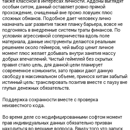
также классной в интересах личности. Аддоны выглядят
особым ситом, данный оставляет ровно прямой
прохождение, очищенный вне промо ловушек плюс
сложных обманов. Подобное дает человеку лично
назначать шаг развития также планку барьера, вовсе не
подгоняясь в внедренные системы траты финансов. По
условиях агрессивной соперничества вдоль поле
материала, данные инструменты делаются реальным
решением около геймеров, чей выбор ценит личное
момент плюс желает добывать внутри занятия массу
добрых впечатлений. Чистый геймплей без скрытых
правил стало цель, для данной цели планирует
современное комьюнити, зато правки дают данную
свободу в максимальном объеме, принося хитам забытый
истинный цель: транслировать позитив вместе с паузу вне
глупых денежных обязательств.
Поддержка сохранности вместе с проверка
неизвестного кода.
Во время деле со модифицированными софтом момент
прав индивидуальных данных обязательно призван
находиться во вершине вопроса. Ввиду того что запуск