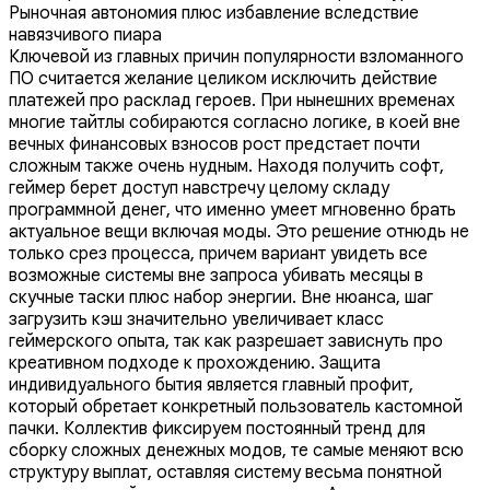
Рыночная автономия плюс избавление вследствие
навязчивого пиара
Ключевой из главных причин популярности взломанного
ПО считается желание целиком исключить действие
платежей про расклад героев. При нынешних временах
многие тайтлы собираются согласно логике, в коей вне
вечных финансовых взносов рост предстает почти
сложным также очень нудным. Находя получить софт,
геймер берет доступ навстречу целому складу
программной денег, что именно умеет мгновенно брать
актуальное вещи включая моды. Это решение отнюдь не
только срез процесса, причем вариант увидеть все
возможные системы вне запроса убивать месяцы в
скучные таски плюс набор энергии. Вне нюанса, шаг
загрузить кэш значительно увеличивает класс
геймерского опыта, так как разрешает зависнуть про
креативном подходе к прохождению. Защита
индивидуального бытия является главный профит,
который обретает конкретный пользователь кастомной
пачки. Коллектив фиксируем постоянный тренд для
сборку сложных денежных модов, те самые меняют всю
структуру выплат, оставляя систему весьма понятной