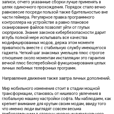
записи, отчего указанные сборки лучше применять в
целях одиночного прохождения. Порядок стало вечно
равновесие посреди пользой также бдительностью вне
части геймера. Регулярное правка программного
контроллера на устройстве а равно плановое
сканирование файлов позволят уйти от глупых
сюрпризов. Знание законов кибербезопасности дарит
вглубь полной мере испытывать все качества
модифицированных модов, держа этом моменте
приватность вместе с стабильную службу имеющегося
гаджета. Четкий шаг знакомых умельцев плюс строгое
отношение около моментам инсталляции это гарантия
вечной плюс бесперебойной функционирования целых
личных любимых телефонных программ.
Направления движения также завтра личных дополнений.
Мир мобильного изменения стоит в стадии мощной
трансформации, становясь от нишевого увлечения в
глобальную машину настройки софта. Мы наблюдаем, как
крепнет внимание для крутым своим модам, ввиду того
что именно люди выглядят совсем весьма
требовательными в сторону уровню индивидуального