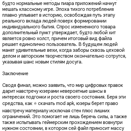
будто нормальные методы пиара приложений начнут
мешать классному игре. Эпоха тихого потребления
плавно уплывает в историю, освобождая путь этапу
реального вклада людей поверх формировании
индивидуального бытия. Спрос измененного товара
дополнительный пункт утверждает, будто любой хит
является ровно холст, причем итоговый вид файла
решает единолично пользователь. В будущем людей
манят удивительные вехи, когда заборы сквозь цеховой
делом и авторским творчеством окончательно сотрутся,
указывая шанс новым стилям досуга.
Заключение
Сводя финал, можно заявить, что мир цифровых правок
дарит навстречу юзерами невероятные шансы в
интересах подгонки и роста своего состояния. Беря эти
средства, как ⭐ скачать mod apk, юзеры берет право
навстречу материалу исключая стен плюс лишних
ограничений. Это помогает не лишь беречь силы, а также
также испытывать геймерским прохождением вовнутри
нужном состоянии, в котором сей файл приносит массу