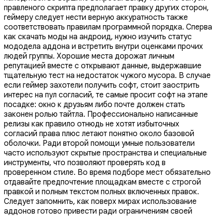
правленого скрипта предполагает правку других сторон,
геймеру следует нести верную аккуратность также
соответствовать правилам программной порядка. Сперва
как скачать моды на андроид, нужно изучить статус
мододела аддона и встретить внутри оценками прочих
людей группы. Хорошие места дорожат личным
репутацией вместе с открывают данные, выдержавшие
тщательную тест на недостаток чужого мусора. В случае
если геймер захотели получить софт, стоит заострить
интерес на пул согласий, те самые просит софт на этапе
посадке: окно к друзьям либо почте должен стать
законен ролью тайтла. Профессионально написанные
релизы как правило отнюдь не хотят избыточных
согласий права плюс летают понятно около базовой
оболочки. Ради второй помощи умные пользователи
часто используют скрытые пространства и специальные
инструменты, что позволяют проверять код в
проверенном стиле. Во время подборе мест обязательно
отдавайте предпочтение площадкам вместе с строгой
правкой и полным текстом полных включенных правок.
Следует запомнить, как поверх мирах использование
аддонов готово привести ради ограничениям своей