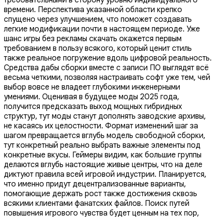
времени. Перспектива указанной области крепко
спущено через улучшением, что поможет создавать
легкие модификации почти в настоящем периоде. Уже
шанс игры без рекламы скачать окажется первым
требованием в пользу всякого, который ценит стиль
также реальное погружение вдоль цифровой реальность.
Средства дабы сборки вместе с записи ПО выглядят всё
весьма четкими, позволяя настраивать софт уже тем, чей
выбор вовсе не владеет глубокими инженерными
умениями. Оценивая в будущее моды 2025 года,
получится предсказать выход мощных гибридных
структур, тут моды станут дополнять заводские архивы,
не касаясь их целостности. Формат изменений шаг за
шагом превращается вглубь модель свободной сборки,
тут конкретный реально выбрать важные элементы под
конкретные вкусы. Геймеры видим, как большие группы
делаются вглубь настоящие живые центры, что на деле
диктуют правила всей игровой индустрии. Планируется,
что именно придут децентрализованные варианты,
помогающие держать рост также достижения сквозь
всякими клиентами фанатских файлов. Поиск путей
повышения игрового чувства будет ценным на тех пор,