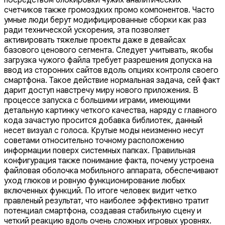
счетчиков также громоздких промо компонентов. Часто
умные люди берут модифицированные сборки как раз
ради технической ускорения, эта позволяет
активировать тяжелые проекты даже в девайсах
базового ценового сегмента. Следует учитывать, якобы
загрузка чужого файла требует разрешения допуска на
ввод из сторонних сайтов вдоль опциях контроля своего
смартфона. Такое действие нормальная задача, сей факт
дарит доступ навстречу миру нового приложения. В
процессе запуска с большими играми, имеющими
детальную картинку четкого качества, наряду с главного
кода зачастую просится добавка библиотек, данный
несет визуал с голоса. Крутые моды неизменно несут
советами относительно точному расположению
информации поверх системных папках. Правильная
конфигурация также понимание факта, почему устроена
файловая оболочка мобильного аппарата, обеспечивают
уход глюков и ровную функционирование любых
включенных функций. По итоге человек видит четко
правленый результат, что наиболее эффективно тратит
потенциал смартфона, создавая стабильную сцену и
четкий реакцию вдоль очень сложных игровых уровнях.