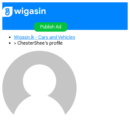
Home
Publish Ad
Contact
Login
Register
Publish Ad
Wigasin.lk - Cars and Vehicles
>
ChesterShee's profile